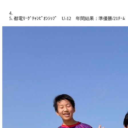
都電ﾘｰｸﾞﾁｬﾝﾋﾟｵﾝｼｯﾌﾟ U-12 年間結果：準優勝/21ﾁｰﾑ