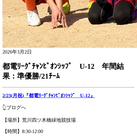
2026年3月2日
都電ﾘｰｸﾞﾁｬﾝﾋﾟｵﾝｼｯﾌﾟ U-12 年間結
果：準優勝/21ﾁｰﾑ
2/23(月祝)『都電ﾘｰｸﾞﾁｬﾝﾋﾟｵﾝｼｯﾌﾟ U-12』
👆ブログへ
【場所】荒川四ツ木橋緑地競技場
【時間】8:30-12:00